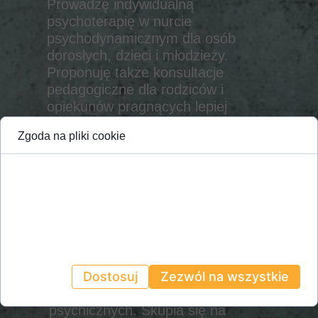
Prowadzę indywidualną
psychoterapię w nurcie
psychodynamicznym dla osób
dorosłych, dzieci i młodzieży.
Proponuję także konsultacje
pedagogiczne dla rodziców i
opiekunów pragnących lepiej
zrozumieć swoje
Zgoda na pliki cookie
dzieci/podopiecznych.
Czym jest psychoterapia
Cookies to małe pliki danych, które są
przechowywane na Twoim urządzeniu
psychodynamiczna?
podczas przeglądania stron internetowych.
Używamy ich do poprawy działania serwisu,
To forma terapii opierająca się na
personalizacji treści, oraz analizy ruchu na
stronie.
założeniach psychoanalizy,
opracowanej przez Zygmunta
Freuda teorii ludzkiej psychiki i
Dostosuj
Zezwól na wszystkie
metody leczenia zaburzeń
psychicznych. Skupia się na